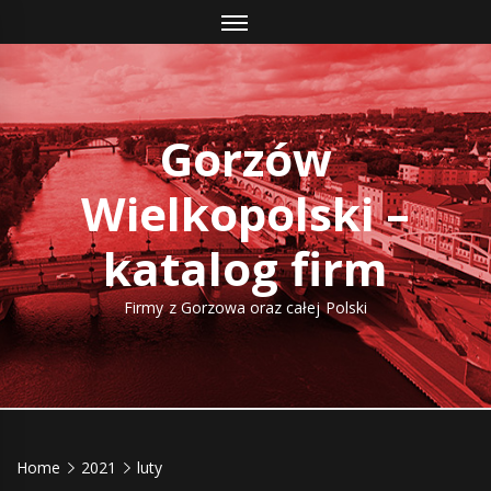
Skip
to
content
Gorzów
Wielkopolski –
katalog firm
Firmy z Gorzowa oraz całej Polski
Home
2021
luty