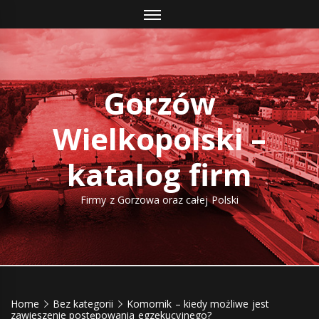
Skip
to
content
Gorzów
Wielkopolski –
katalog firm
Firmy z Gorzowa oraz całej Polski
Home
Bez kategorii
Komornik – kiedy możliwe jest
zawieszenie postępowania egzekucyjnego?