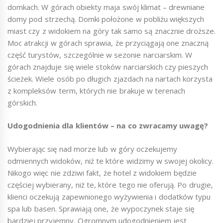
domkach. W górach obiekty maja swój klimat – drewniane
domy pod strzechą. Domki położone w pobliżu większych
miast czy z widokiem na góry tak samo są znacznie droższe.
Moc atrakcji w górach sprawia, że przyciągają one znaczną
część turystów, szczególnie w sezonie narciarskim. W
górach znajduje się wiele stoków narciarskich czy pieszych
ścieżek. Wiele osób po długich zjazdach na nartach korzysta
z kompleksów term, których nie brakuje w terenach
górskich.
Udogodnienia dla klientów – na co zwracamy uwagę?
Wybierając się nad morze lub w góry oczekujemy
odmiennych widoków, niż te które widzimy w swojej okolicy.
Nikogo więc nie zdziwi fakt, że hotel z widokiem będzie
częściej wybierany, niż te, które tego nie oferują. Po drugie,
klienci oczekują zapewnionego wyżywienia i dodatków typu
spa lub basen. Sprawiają one, że wypoczynek staje się
bardziej przyjemny. Ogromnym udogodnieniem jest