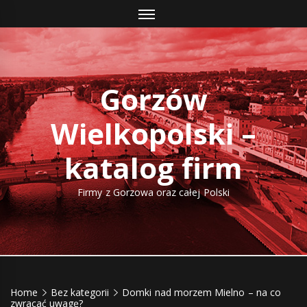
Skip
to
content
Gorzów
Wielkopolski –
katalog firm
Firmy z Gorzowa oraz całej Polski
Home
Bez kategorii
Domki nad morzem Mielno – na co
zwracać uwagę?