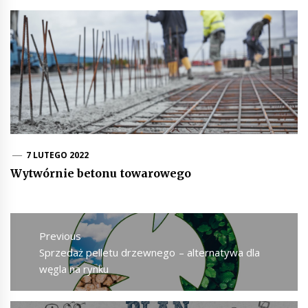
7 LUTEGO 2022
Wytwórnie betonu towarowego
Nawigacja
wpisu
Previous
Previous
Sprzedaż pelletu drzewnego – alternatywa dla
post:
węgla na rynku