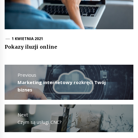
1 KWIETNIA 2021
Pokazy iluzji online
Nawigacja
wpisu
Previous
Previous
Marketing internetowy rozkręci Twój
post:
biznes
Next
Next
Czym są usługi CNC?
post: