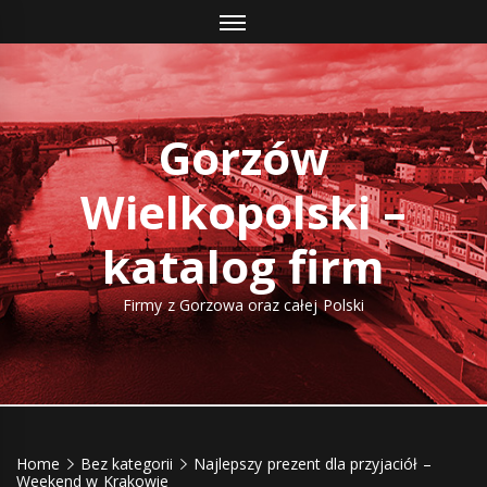
Skip
to
content
Gorzów
Wielkopolski –
katalog firm
Firmy z Gorzowa oraz całej Polski
Home
Bez kategorii
Najlepszy prezent dla przyjaciół –
Weekend w Krakowie