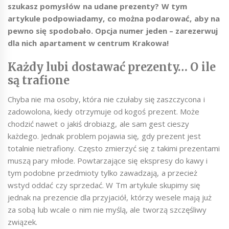
szukasz pomysłów na udane prezenty? W tym
artykule podpowiadamy, co można podarować, aby na
pewno się spodobało. Opcja numer jeden – zarezerwuj
dla nich apartament w centrum Krakowa!
Każdy lubi dostawać prezenty… O ile
są trafione
Chyba nie ma osoby, która nie czułaby się zaszczycona i
zadowolona, kiedy otrzymuje od kogoś prezent. Może
chodzić nawet o jakiś drobiazg, ale sam gest cieszy
każdego. Jednak problem pojawia się, gdy prezent jest
totalnie nietrafiony. Często zmierzyć się z takimi prezentami
muszą pary młode. Powtarzające się ekspresy do kawy i
tym podobne przedmioty tylko zawadzają, a przecież
wstyd oddać czy sprzedać. W Tm artykule skupimy się
jednak na prezencie dla przyjaciół, którzy wesele mają już
za sobą lub wcale o nim nie myślą, ale tworzą szczęśliwy
związek.