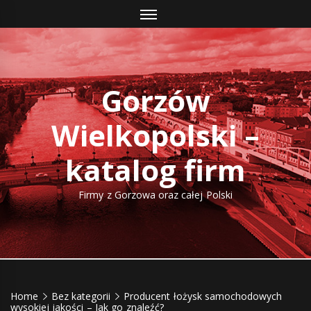
Skip
to
content
Gorzów
Wielkopolski –
katalog firm
Firmy z Gorzowa oraz całej Polski
Home
Bez kategorii
Producent łożysk samochodowych
wysokiej jakości – Jak go znaleźć?