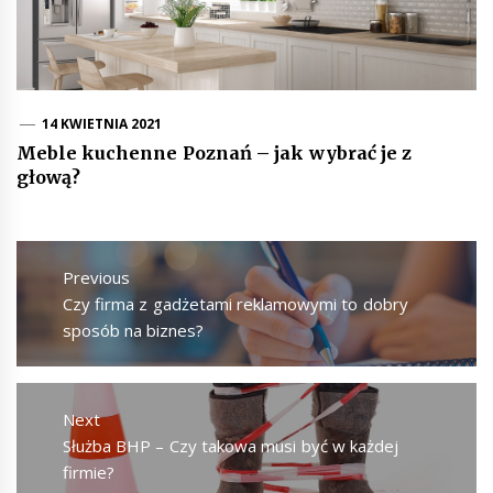
14 KWIETNIA 2021
Meble kuchenne Poznań – jak wybrać je z
głową?
Nawigacja
wpisu
Previous
Previous
Czy firma z gadżetami reklamowymi to dobry
post:
sposób na biznes?
Next
Next
Służba BHP – Czy takowa musi być w każdej
post:
firmie?