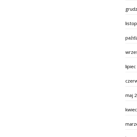
grud
listo
paźdz
wrze
lipie
czer
maj 
kwie
marz