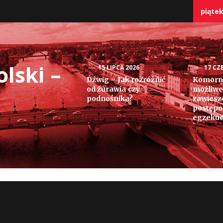
piątek
lski –
15 LIPCA 2026
17 CZ
Dźwig – Jak rozróżnić
Komorni
od żurawia czy
możliwe
podnośnika?
zawiesz
postęp
egzekuc