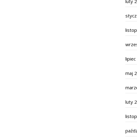
luty 
styc
listo
wrze
lipie
maj 
marz
luty 
listo
paźdz