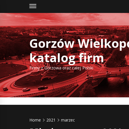
Skip
to
content
Gorzów Wielkopo
katalog firm
Firmy z Gorzowa oraz całej Polski
Home
2021
marzec