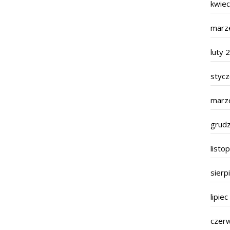
kwie
marz
luty 
styc
marz
grud
listo
sierp
lipie
czer