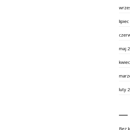
wrze
lipie
czer
maj 
kwie
marz
luty 
Bez k