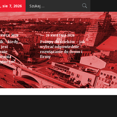
Szukaj:
, sie 7, 2026
ERWCA 2026
29 KWIETNIA 2026
k – kiedy
Pompy do ścieków – jak
 jest
wybrać odpowiednie
enie
rozwiązanie do domu i
owania
firmy
yjnego?