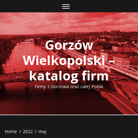
Skip
to
content
Gorzów
Wielkopolski –
katalog firm
Firmy z Gorzowa oraz całej Polski
Home
2022
maj