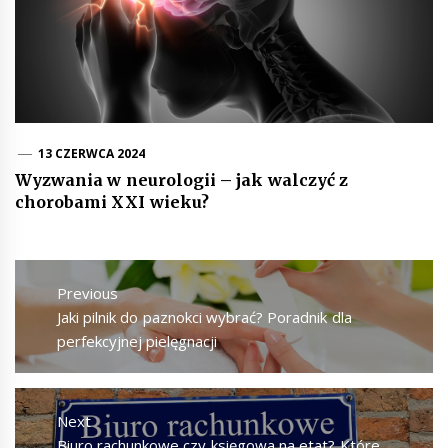
13 CZERWCA 2024
Wyzwania w neurologii – jak walczyć z
chorobami XXI wieku?
Nawigacja
wpisu
Previous
Previous
Jaki pilnik do paznokci wybrać? Poradnik dla
post:
perfekcyjnej pielęgnacji
Next
Next
Biuro rachunkowe czy księgowa na etat? Które