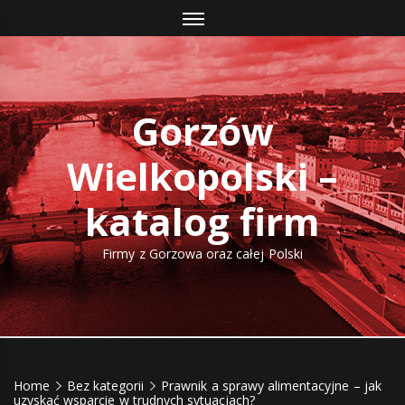
Skip
to
content
Gorzów
Wielkopolski –
katalog firm
Firmy z Gorzowa oraz całej Polski
Home
Bez kategorii
Prawnik a sprawy alimentacyjne – jak
uzyskać wsparcie w trudnych sytuacjach?