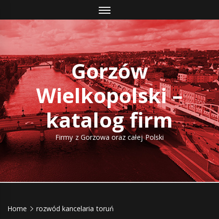
Skip
to
content
Gorzów
Wielkopolski –
katalog firm
Firmy z Gorzowa oraz całej Polski
Home
rozwód kancelaria toruń