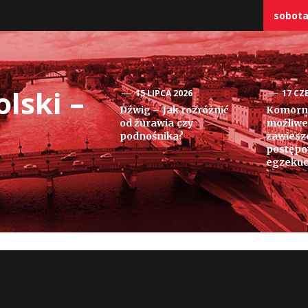
sobota,
lski –
15 LIPCA 2026
17 CZ
Dźwig – Jak rozróżnić
Komorni
od żurawia czy
możliwe
podnośnika?
zawiesz
postęp
egzekuc