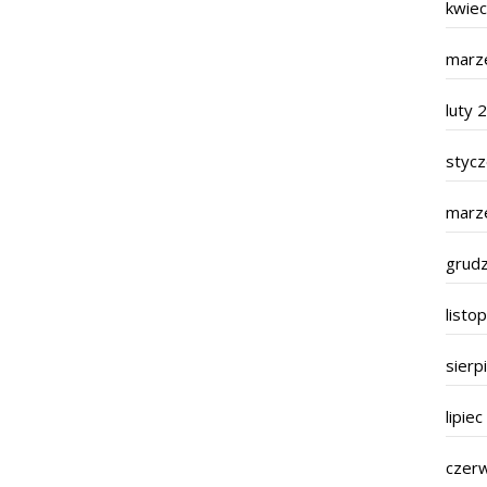
kwie
marz
luty 
styc
marz
grud
listo
sierp
lipie
czer