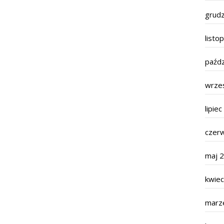
grud
listo
paźdz
wrze
lipie
czer
maj 
kwie
marz