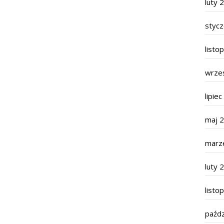
luty 
styc
listo
wrze
lipie
maj 
marz
luty 
listo
paźdz