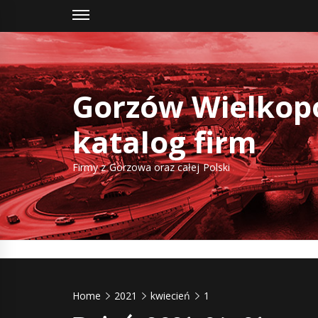
Skip
to
content
Gorzów Wielkopo
katalog firm
Firmy z Gorzowa oraz całej Polski
Home
2021
kwiecień
1