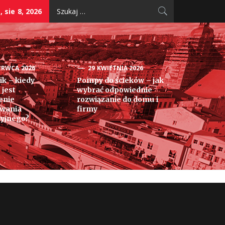
Szukaj:
 sie 8, 2026
ERWCA 2026
29 KWIETNIA 2026
k – kiedy
Pompy do ścieków – jak
 jest
wybrać odpowiednie
enie
rozwiązanie do domu i
owania
firmy
yjnego?