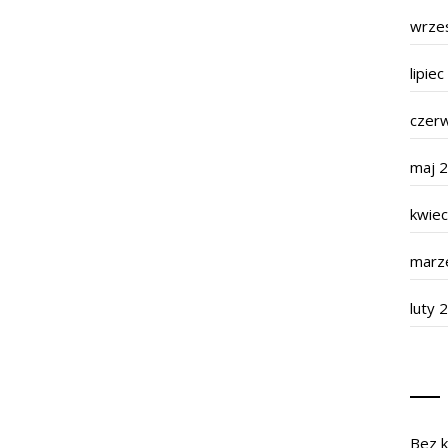
wrze
lipie
czer
maj 
kwie
marz
luty 
Bez k