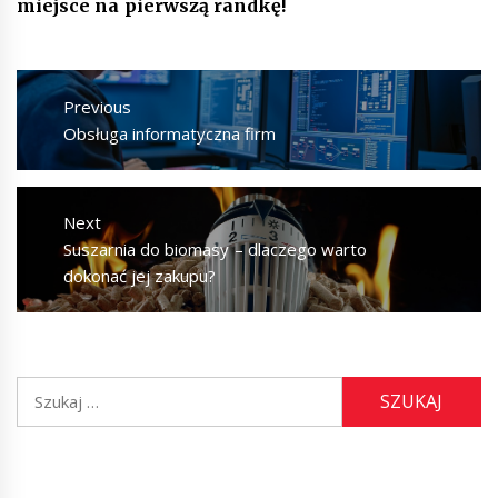
miejsce na pierwszą randkę!
Nawigacja
wpisu
Previous
Previous
Obsługa informatyczna firm
post:
Next
Next
Suszarnia do biomasy – dlaczego warto
post:
dokonać jej zakupu?
Szukaj: