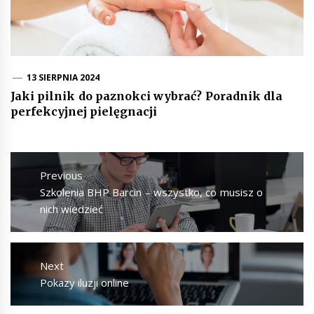
13 SIERPNIA 2024
Jaki pilnik do paznokci wybrać? Poradnik dla
perfekcyjnej pielęgnacji
Nawigacja
wpisu
Previous
Previous
Szkolenia BHP Barcin – wszystko, co musisz o
post:
nich wiedzieć
Next
Next
Pokazy iluzji online
post: