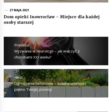
27 MAJA 2021
Dom opieki Inowrocław – Miejsce dla każdej
osoby starszej
Nawigacja
wpisu
Previous
Previous
Wyzwania w neurologii – jak walczyć z
post:
chorobami XXI wieku?
Next
Next
Ogrodzenia betonowe – solidna ochrona i
post:
piękno Twojej posesji