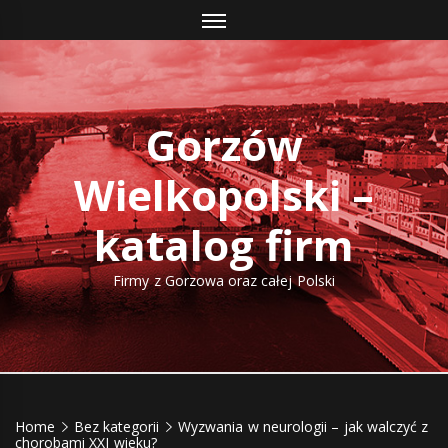
Skip
to
content
Gorzów
Wielkopolski –
katalog firm
Firmy z Gorzowa oraz całej Polski
Home
Bez kategorii
Wyzwania w neurologii – jak walczyć z
chorobami XXI wieku?