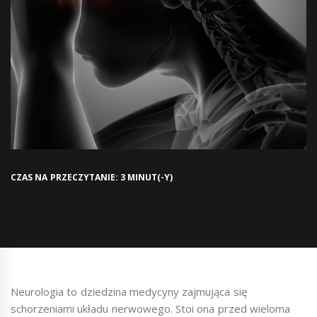
CZAS NA PRZECZYTANIE: 3 MINUT(-Y)
Neurologia to dziedzina medycyny zajmująca się
schorzeniami układu nerwowego. Stoi ona przed wieloma