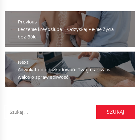
Nawigacja
wpisu
Previous
Previous
Leczenie kręgosłupa – Odzyskaj Pełnię Życia
post:
bez Bólu
Next
Next
Adwokat od odszkodowań: Twoja tarcza w
post:
walce o sprawiedliwość
Szukaj: