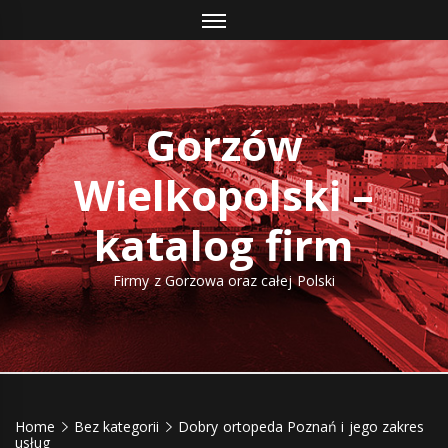
Skip
to
content
Gorzów
Wielkopolski –
katalog firm
Firmy z Gorzowa oraz całej Polski
Home
Bez kategorii
Dobry ortopeda Poznań i jego zakres
usług