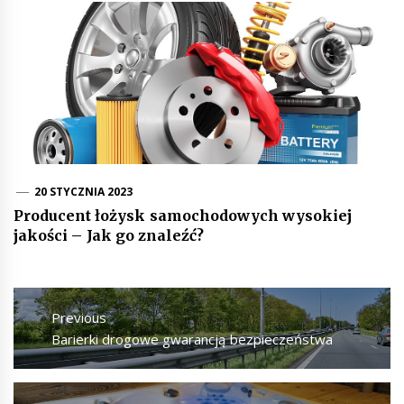
20 STYCZNIA 2023
Producent łożysk samochodowych wysokiej
jakości – Jak go znaleźć?
Nawigacja
wpisu
Previous
Previous
Barierki drogowe gwarancją bezpieczeństwa
post: