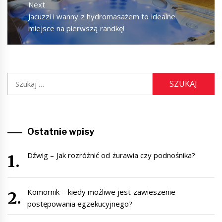
Next
Next
Jacuzzi i wanny z hydromasażem to idealne
post:
miejsce na pierwszą randkę!
Szukaj:
Ostatnie wpisy
Dźwig – Jak rozróżnić od żurawia czy podnośnika?
Komornik – kiedy możliwe jest zawieszenie
postępowania egzekucyjnego?