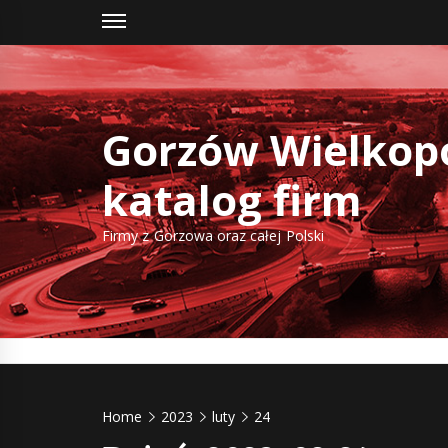
Skip
to
content
Gorzów Wielkopo
katalog firm
Firmy z Gorzowa oraz całej Polski
Home
2023
luty
24