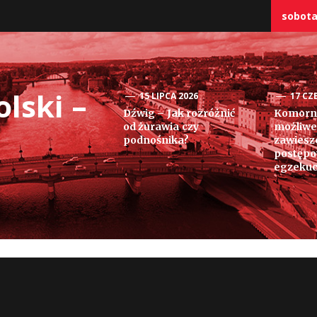
sobota,
lski –
15 LIPCA 2026
17 CZ
Dźwig – Jak rozróżnić
Komorni
od żurawia czy
możliwe
podnośnika?
zawiesz
postęp
egzekuc