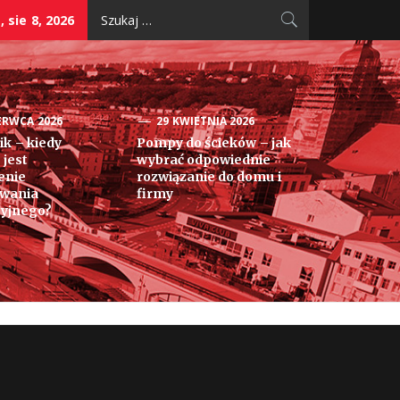
Szukaj:
 sie 8, 2026
ERWCA 2026
29 KWIETNIA 2026
k – kiedy
Pompy do ścieków – jak
 jest
wybrać odpowiednie
enie
rozwiązanie do domu i
owania
firmy
yjnego?