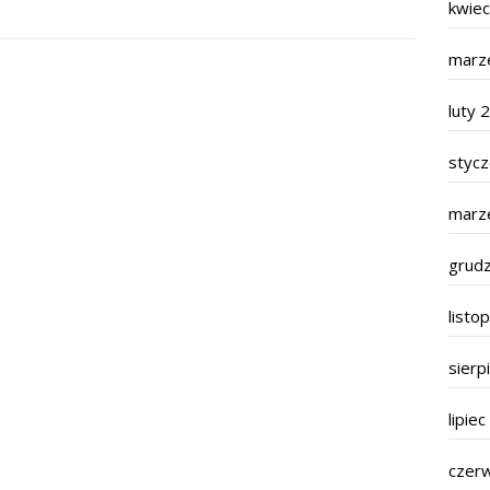
kwie
marz
luty 
styc
marz
grud
listo
sierp
lipie
czer