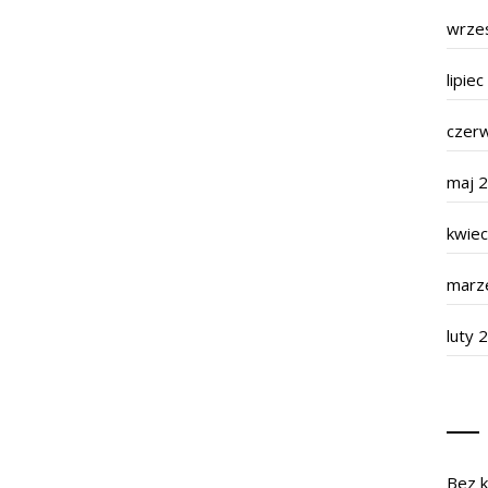
wrze
lipie
czer
maj 
kwie
marz
luty 
Bez k