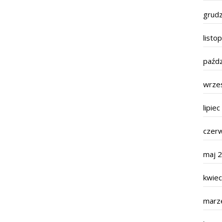
grud
listo
paźdz
wrze
lipie
czer
maj 
kwie
marz