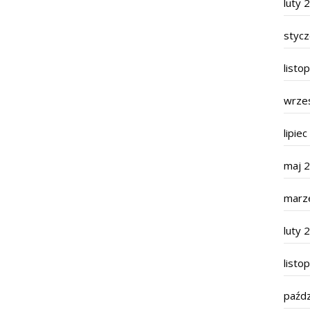
luty 
styc
listo
wrze
lipie
maj 
marz
luty 
listo
paźdz