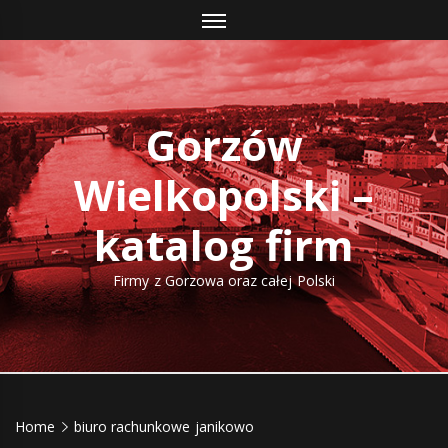
Skip
to
content
Gorzów
Wielkopolski –
katalog firm
Firmy z Gorzowa oraz całej Polski
Home
biuro rachunkowe janikowo