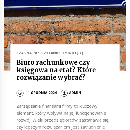
CZAS NA PRZECZYTANIE: 0 MINUT(-Y)
Biuro rachunkowe czy
księgowa na etat? Które
rozwiązanie wybrać?
11 GRUDNIA 2024
ADMIN
Zarządzanie finansami firmy to kluczowy
element, który wpływa na jej funkcjonowanie i
rozwój. Wielu przedsiębiorców zastanawia się,
czy lepszym rozwiązaniem jest zatrudnienie