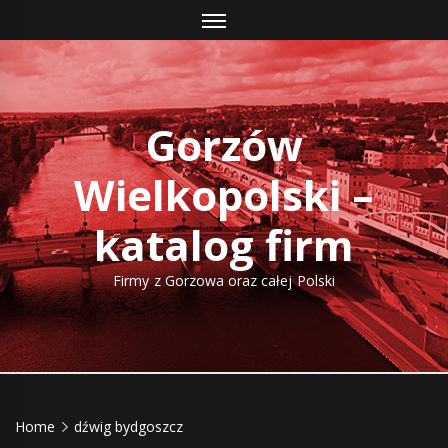
Skip
to
content
Gorzów
Wielkopolski –
katalog firm
Firmy z Gorzowa oraz całej Polski
Home
dźwig bydgoszcz