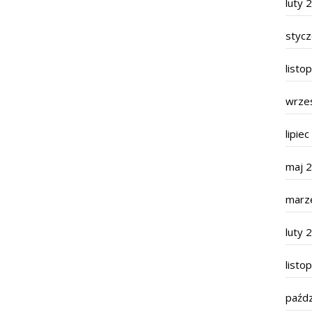
luty 
styc
listo
wrze
lipie
maj 
marz
luty 
listo
paźdz