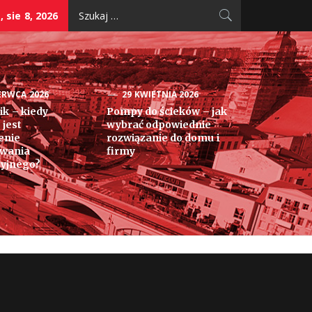
Szukaj:
 sie 8, 2026
ERWCA 2026
29 KWIETNIA 2026
k – kiedy
Pompy do ścieków – jak
 jest
wybrać odpowiednie
enie
rozwiązanie do domu i
owania
firmy
yjnego?