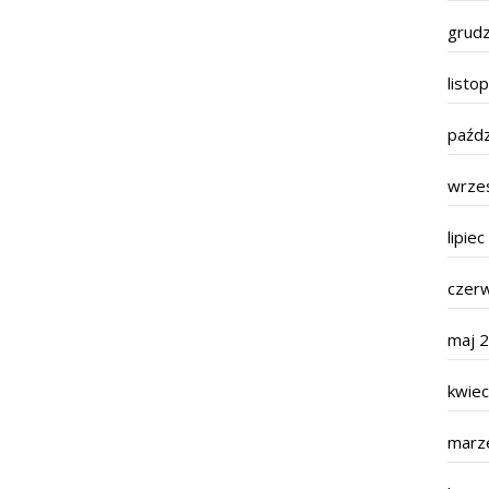
grud
listo
paźdz
wrze
lipie
czer
maj 
kwie
marz