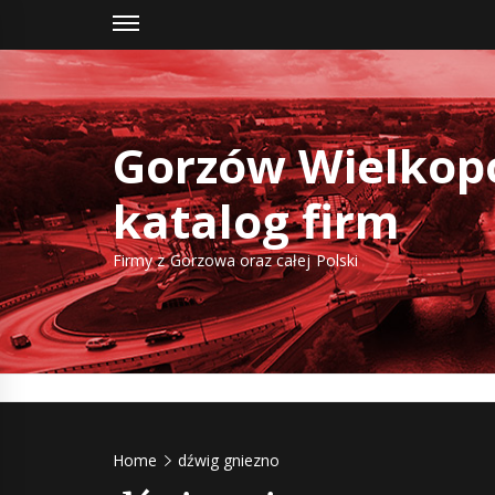
Skip
to
content
Gorzów Wielkopo
katalog firm
Firmy z Gorzowa oraz całej Polski
Home
dźwig gniezno