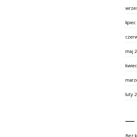
wrze
lipie
czer
maj 
kwie
marz
luty 
Bez k