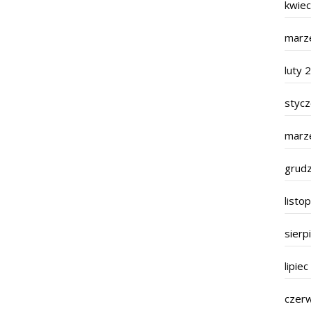
kwie
marz
luty 
styc
marz
grud
listo
sierp
lipie
czer