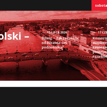
sobota,
lski –
15 LIPCA 2026
17 CZ
Dźwig – Jak rozróżnić
Komorni
od żurawia czy
możliwe
podnośnika?
zawiesz
postęp
egzekuc