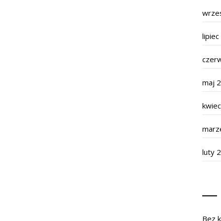
wrze
lipie
czer
maj 
kwie
marz
luty 
Bez k