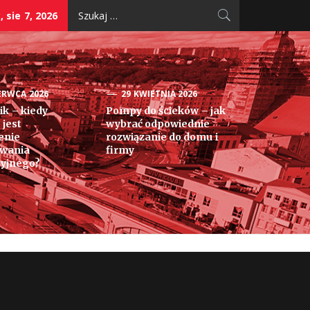
Szukaj:
, sie 7, 2026
ERWCA 2026
29 KWIETNIA 2026
k – kiedy
Pompy do ścieków – jak
 jest
wybrać odpowiednie
enie
rozwiązanie do domu i
owania
firmy
yjnego?