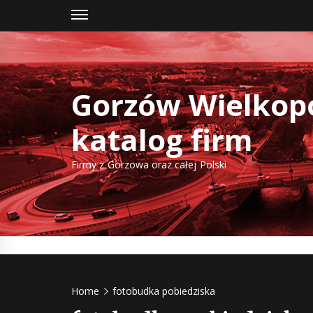
Skip
to
content
Gorzów Wielkopo
katalog firm
Firmy z Gorzowa oraz całej Polski
Home
fotobudka pobiedziska