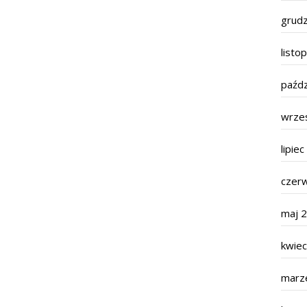
grud
listo
paźdz
wrze
lipie
czer
maj 
kwie
marz