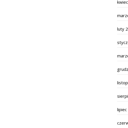
kwie
marz
luty 
styc
marz
grud
listo
sierp
lipie
czer