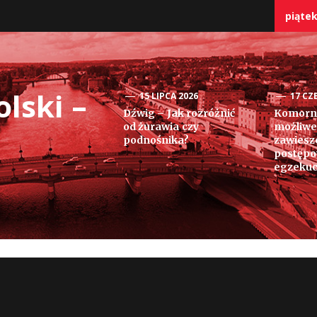
piątek
lski –
15 LIPCA 2026
17 CZ
Dźwig – Jak rozróżnić
Komorni
od żurawia czy
możliwe
podnośnika?
zawiesz
postęp
egzekuc