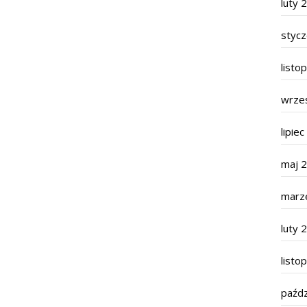
luty 
styc
listo
wrze
lipie
maj 
marz
luty 
listo
paźdz