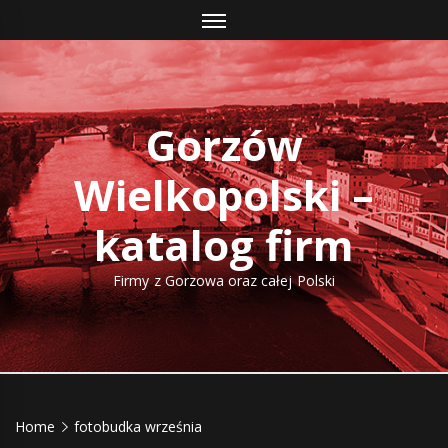
Skip
to
content
Gorzów
Wielkopolski –
katalog firm
Firmy z Gorzowa oraz całej Polski
Home
fotobudka września