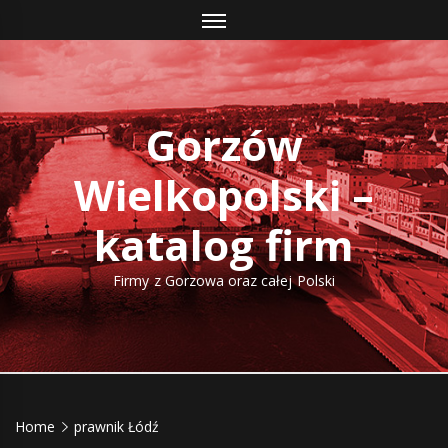
Skip
to
content
Gorzów
Wielkopolski –
katalog firm
Firmy z Gorzowa oraz całej Polski
Home
prawnik Łódź