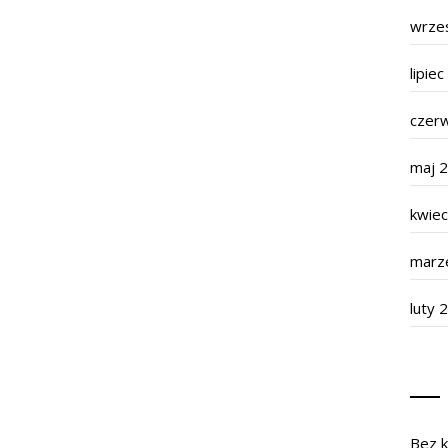
wrze
lipie
czer
maj 
kwie
marz
luty 
Bez k