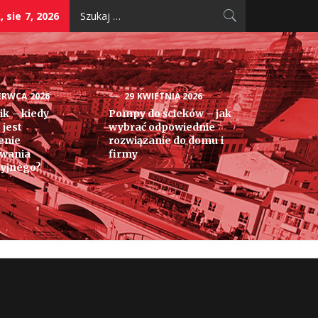
Szukaj:
, sie 7, 2026
ERWCA 2026
29 KWIETNIA 2026
k – kiedy
Pompy do ścieków – jak
 jest
wybrać odpowiednie
enie
rozwiązanie do domu i
owania
firmy
yjnego?