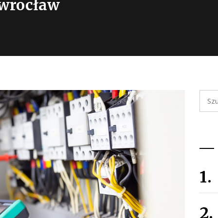
owrocław
Szuka