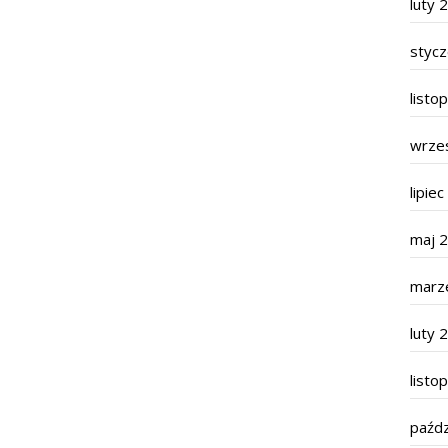
luty 
styc
listo
wrze
lipie
maj 
marz
luty 
listo
paźdz