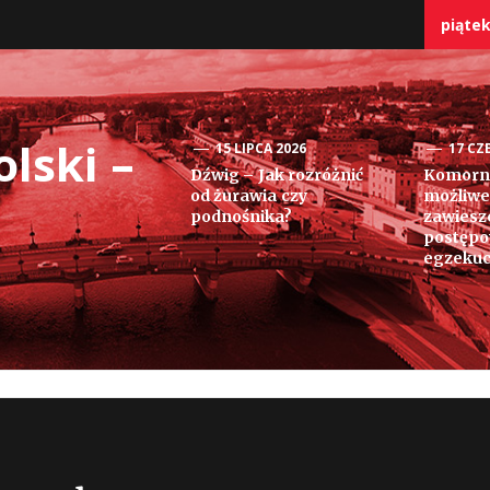
piątek
lski –
15 LIPCA 2026
17 CZ
Dźwig – Jak rozróżnić
Komorni
od żurawia czy
możliwe
podnośnika?
zawiesz
postęp
egzekuc