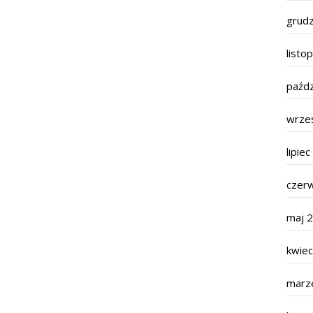
grud
listo
paźdz
wrze
lipie
czer
maj 
kwie
marz