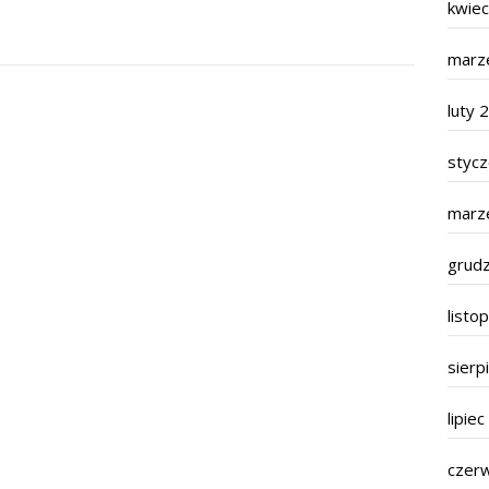
kwie
marz
luty 
styc
marz
grud
listo
sierp
lipie
czer