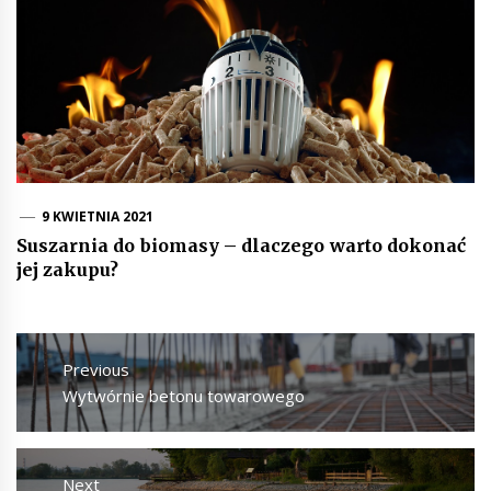
9 KWIETNIA 2021
Suszarnia do biomasy – dlaczego warto dokonać
jej zakupu?
Nawigacja
wpisu
Previous
Previous
Wytwórnie betonu towarowego
post:
Next