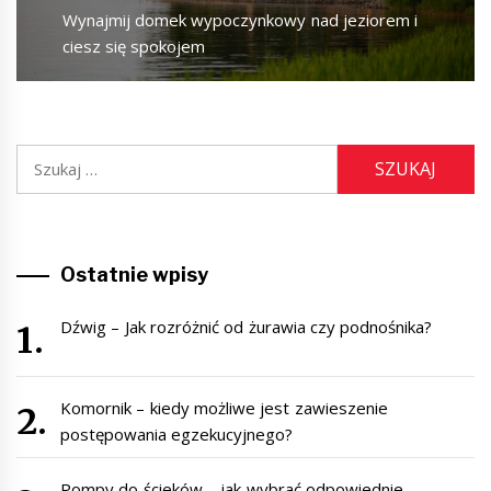
Next
Wynajmij domek wypoczynkowy nad jeziorem i
post:
ciesz się spokojem
Szukaj:
Ostatnie wpisy
Dźwig – Jak rozróżnić od żurawia czy podnośnika?
Komornik – kiedy możliwe jest zawieszenie
postępowania egzekucyjnego?
Pompy do ścieków – jak wybrać odpowiednie