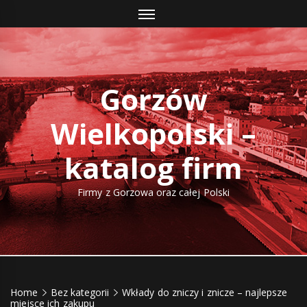
Skip
to
content
Gorzów
Wielkopolski –
katalog firm
Firmy z Gorzowa oraz całej Polski
Home
Bez kategorii
Wkłady do zniczy i znicze – najlepsze
miejsce ich zakupu