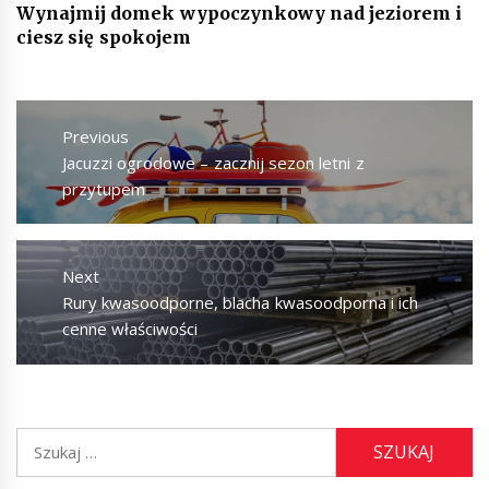
Wynajmij domek wypoczynkowy nad jeziorem i
ciesz się spokojem
Nawigacja
wpisu
Previous
Previous
Jacuzzi ogrodowe – zacznij sezon letni z
post:
przytupem
Next
Next
Rury kwasoodporne, blacha kwasoodporna i ich
post:
cenne właściwości
Szukaj: