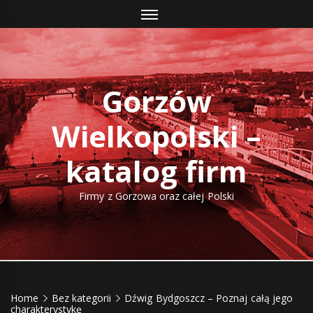
Skip
to
content
Gorzów
Wielkopolski –
katalog firm
Firmy z Gorzowa oraz całej Polski
Home
Bez kategorii
Dźwig Bydgoszcz – Poznaj całą jego
charakterystykę