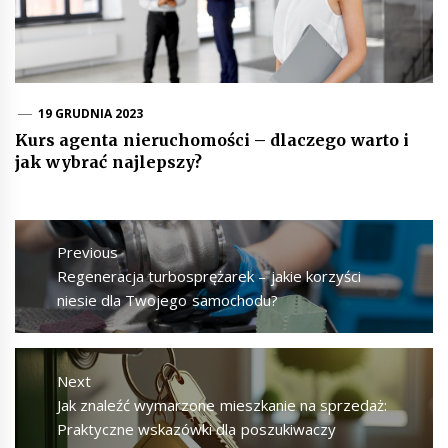
19 GRUDNIA 2023
Kurs agenta nieruchomości – dlaczego warto i
jak wybrać najlepszy?
Nawigacja
wpisu
Previous
Previous
Regeneracja turbosprężarek – jakie korzyści
post:
niesie dla Twojego samochodu?
Next
Next
Jak znaleźć wymarzone mieszkanie na sprzedaż:
post:
Praktyczne wskazówki dla poszukiwaczy