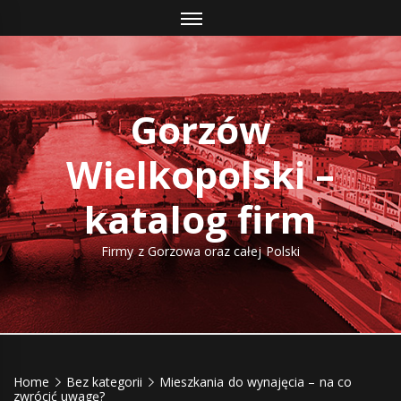
Skip
to
content
Gorzów
Wielkopolski –
katalog firm
Firmy z Gorzowa oraz całej Polski
Home
Bez kategorii
Mieszkania do wynajęcia – na co
zwrócić uwagę?