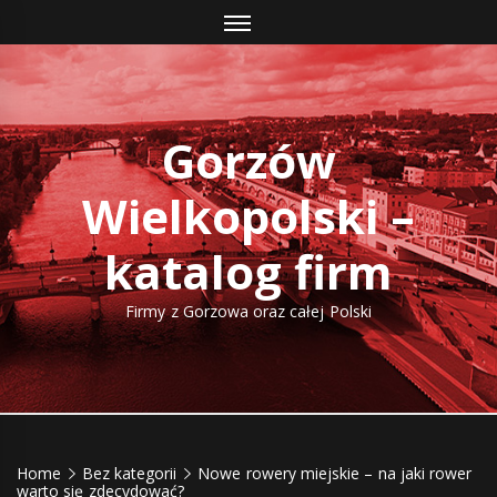
Skip
to
content
Gorzów
Wielkopolski –
katalog firm
Firmy z Gorzowa oraz całej Polski
Home
Bez kategorii
Nowe rowery miejskie – na jaki rower
warto się zdecydować?