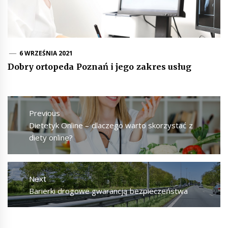
6 WRZEŚNIA 2021
Dobry ortopeda Poznań i jego zakres usług
Nawigacja
wpisu
Previous
Previous
Dietetyk Online – dlaczego warto skorzystać z
post:
diety online?
Next
Next
Barierki drogowe gwarancją bezpieczeństwa
post: