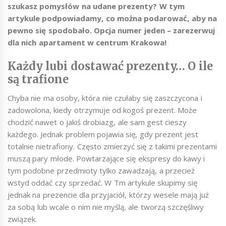
szukasz pomysłów na udane prezenty? W tym
artykule podpowiadamy, co można podarować, aby na
pewno się spodobało. Opcja numer jeden – zarezerwuj
dla nich apartament w centrum Krakowa!
Każdy lubi dostawać prezenty… O ile
są trafione
Chyba nie ma osoby, która nie czułaby się zaszczycona i
zadowolona, kiedy otrzymuje od kogoś prezent. Może
chodzić nawet o jakiś drobiazg, ale sam gest cieszy
każdego. Jednak problem pojawia się, gdy prezent jest
totalnie nietrafiony. Często zmierzyć się z takimi prezentami
muszą pary młode. Powtarzające się ekspresy do kawy i
tym podobne przedmioty tylko zawadzają, a przecież
wstyd oddać czy sprzedać. W Tm artykule skupimy się
jednak na prezencie dla przyjaciół, którzy wesele mają już
za sobą lub wcale o nim nie myślą, ale tworzą szczęśliwy
związek.