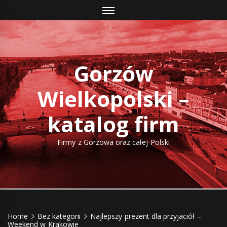
Skip
to
content
Gorzów
Wielkopolski –
katalog firm
Firmy z Gorzowa oraz całej Polski
Home
Bez kategorii
Najlepszy prezent dla przyjaciół –
Weekend w Krakowie