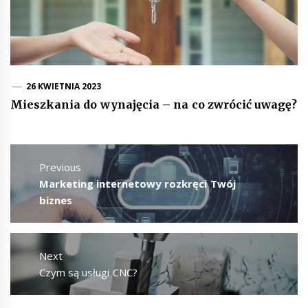
26 KWIETNIA 2023
Mieszkania do wynajęcia – na co zwrócić uwagę?
Nawigacja
wpisu
Previous
Previous
Marketing internetowy rozkręci Twój
post:
biznes
Next
Next
Czym są usługi CNC?
post: