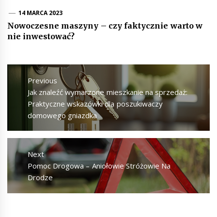
14 MARCA 2023
Nowoczesne maszyny – czy faktycznie warto w
nie inwestować?
Nawigacja
wpisu
Previous
Previous
Jak znaleźć wymarzone mieszkanie na sprzedaż:
post:
Praktyczne wskazówki dla poszukiwaczy
domowego gniazdka
Next
Next
Pomoc Drogowa – Aniołowie Stróżowie Na
post:
Drodze