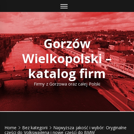
Skip
to
content
Gorzów
Wielkopolski –
katalog firm
Firmy z Gorzowa oraz całej Polski
Home
Bez kategorii
Najwyższa jakość i wybór: Oryginalne
części do Volkswagena i nowe części do BMW