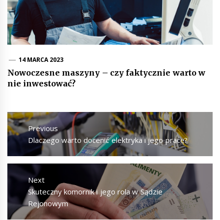
14 MARCA 2023
Nowoczesne maszyny – czy faktycznie warto w
nie inwestować?
Nawigacja
wpisu
Previous
Previous
Dlaczego warto docenić elektryka i jego pracę?
post:
Next
Next
Skuteczny komornik i jego rola w Sądzie
post:
Rejonowym