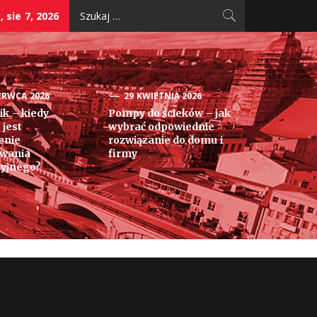
Szukaj:
, sie 7, 2026
ERWCA 2026
29 KWIETNIA 2026
k – kiedy
Pompy do ścieków – jak
 jest
wybrać odpowiednie
enie
rozwiązanie do domu i
owania
firmy
yjnego?