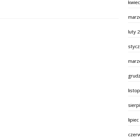
kwie
marz
luty 
styc
marz
grud
listo
sierp
lipie
czer