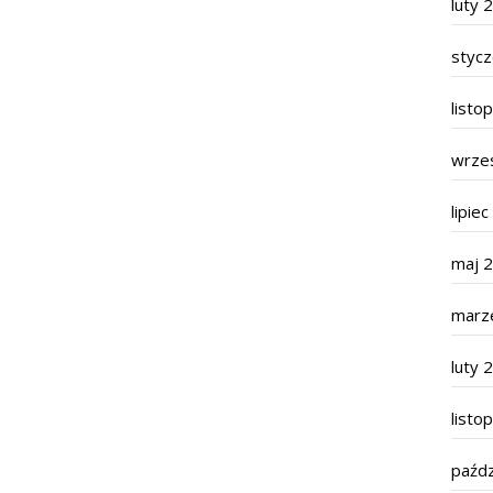
luty 
styc
listo
wrze
lipie
maj 
marz
luty 
listo
paźdz