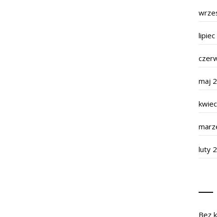
wrze
lipie
czer
maj 
kwie
marz
luty 
Bez k