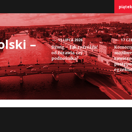
piątek
lski –
15 LIPCA 2026
17 CZ
Dźwig – Jak rozróżnić
Komorni
od żurawia czy
możliwe
podnośnika?
zawiesz
postęp
egzekuc