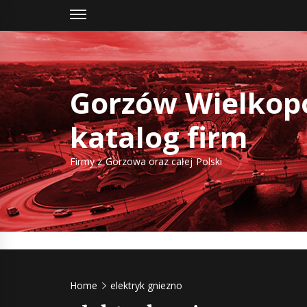
Skip
to
content
Gorzów Wielkopo
katalog firm
Firmy z Gorzowa oraz całej Polski
Home
elektryk gniezno