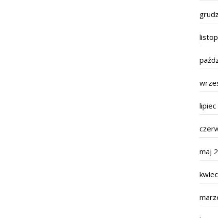
grud
listo
paźdz
wrze
lipie
czer
maj 
kwie
marz