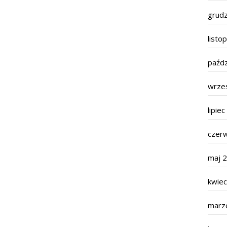
grud
listo
paźdz
wrze
lipie
czer
maj 
kwie
marz