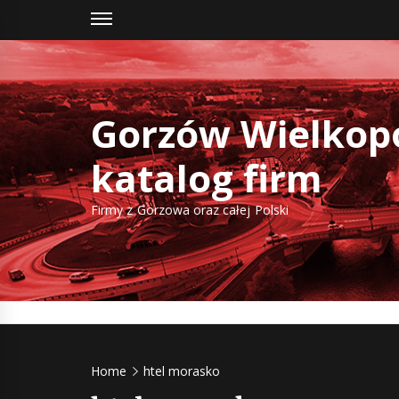
Skip
to
content
Gorzów Wielkopo
katalog firm
Firmy z Gorzowa oraz całej Polski
Home
htel morasko