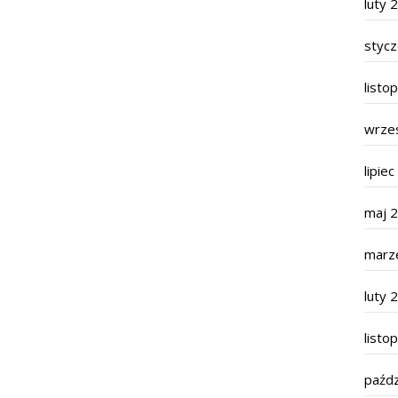
luty 
styc
listo
wrze
lipie
maj 
marz
luty 
listo
paźdz