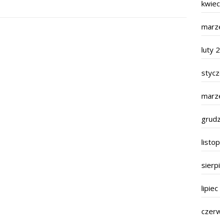
kwie
marz
luty 
styc
marz
grud
listo
sierp
lipie
czer