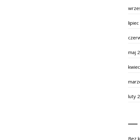
wrze
lipie
czer
maj 
kwie
marz
luty 
Bez k