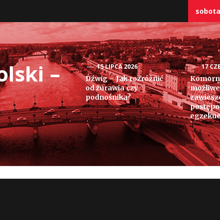
sobota,
lski –
15 LIPCA 2026
17 CZ
Dźwig – Jak rozróżnić
Komorni
od żurawia czy
możliwe
podnośnika?
zawiesz
postęp
egzekuc