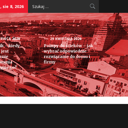
Szukaj:
 sie 8, 2026
ERWCA 2026
29 KWIETNIA 2026
k – kiedy
Pompy do ścieków – jak
 jest
wybrać odpowiednie
enie
rozwiązanie do domu i
owania
firmy
yjnego?