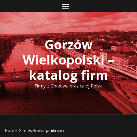
Skip
to
content
Gorzów
Wielkopolski –
katalog firm
Firmy z Gorzowa oraz całej Polski
Home
mieszkania janikowo