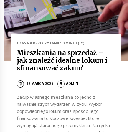
CZAS NA PRZECZYTANIE: 0 MINUT(-Y)
Mieszkania na sprzedaż –
jak znaleźć idealne lokum i
sfinansować zakup?
12 MARCA 2025
ADMIN
Zakup własnego mieszkania to jedno z
najważniejszych wydarzeń w życiu. Wybór
odpowiedniego lokum oraz sposób jego
finansowania to kluczowe kwestie, które
wymagają starannego przemyślenia. Na rynku