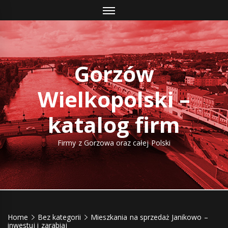
Skip
to
content
Gorzów
Wielkopolski –
katalog firm
Firmy z Gorzowa oraz całej Polski
Home
Bez kategorii
Mieszkania na sprzedaż Janikowo –
inwestuj i zarabiaj