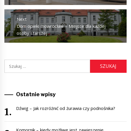
Next
Next
Dom opieki Inowrocław – Miejsce dla każdej
post:
osoby starszej
Szukaj:
Ostatnie wpisy
Dźwig – Jak rozróżnić od żurawia czy podnośnika?
Komornik – kiedy możliwe jest zawieszenie