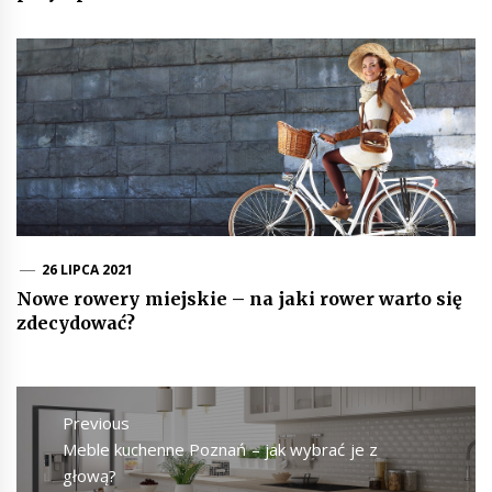
26 LIPCA 2021
Nowe rowery miejskie – na jaki rower warto się
zdecydować?
Nawigacja
wpisu
Previous
Previous
Meble kuchenne Poznań – jak wybrać je z
post:
głową?