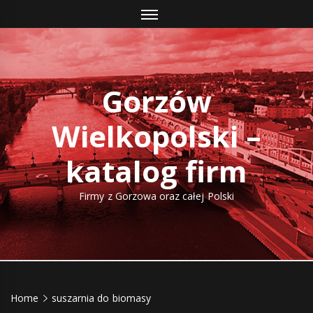
Skip
to
content
Gorzów
Wielkopolski –
katalog firm
Firmy z Gorzowa oraz całej Polski
Home
suszarnia do biomasy