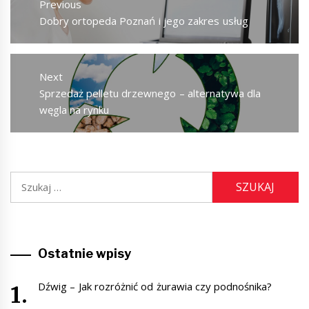
Previous
Previous
Dobry ortopeda Poznań i jego zakres usług
post:
Next
Next
Sprzedaż pelletu drzewnego – alternatywa dla
post:
węgla na rynku
Szukaj:
Ostatnie wpisy
Dźwig – Jak rozróżnić od żurawia czy podnośnika?