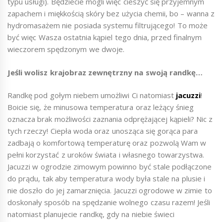
typu usługi). Będziecie mogli więc cieszyć się przyjemnym
zapachem i miękkością skóry bez użycia chemii, bo – wanna z
hydromasażem nie posiada systemu filtrującego! To może
być więc Wasza ostatnia kąpiel tego dnia, przed finalnym
wieczorem spędzonym we dwoje.
Jeśli wolisz krajobraz zewnętrzny na swoją randkę…
Randkę pod gołym niebem umożliwi Ci natomiast
jacuzzi
!
Boicie się, że minusowa temperatura oraz leżący śnieg
oznacza brak możliwości zaznania odprężającej kąpieli? Nic z
tych rzeczy! Ciepła woda oraz unosząca się gorąca para
zadbają o komfortową temperaturę oraz pozwolą Wam w
pełni korzystać z uroków świata i własnego towarzystwa.
Jacuzzi w ogrodzie zimowym powinno być stale podłączone
do prądu, tak aby temperatura wody była stale na plusie i
nie doszło do jej zamarznięcia. Jacuzzi ogrodowe w zimie to
doskonały sposób na spędzanie wolnego czasu razem! Jeśli
natomiast planujecie randkę, gdy na niebie świeci