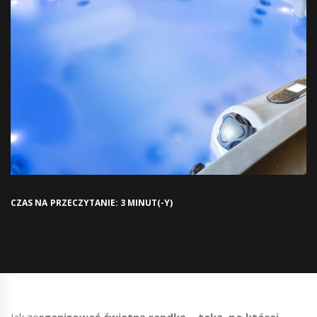
CZAS NA PRZECZYTANIE: 3 MINUT(-Y)
Jak zo
rganizować świetną randkę – taką, po której