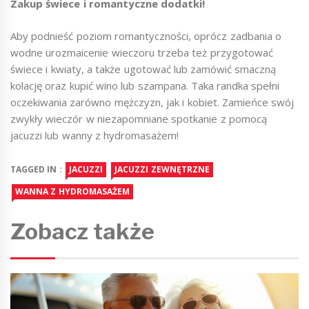
Zakup świece i romantyczne dodatki!
Aby podnieść poziom romantyczności, oprócz zadbania o
wodne urozmaicenie wieczoru trzeba też przygotować
świece i kwiaty, a także ugotować lub zamówić smaczną
kolację oraz kupić wino lub szampana. Taka randka spełni
oczekiwania zarówno mężczyzn, jak i kobiet. Zamieńce swój
zwykły wieczór w niezapomniane spotkanie z pomocą
jacuzzi lub wanny z hydromasażem!
TAGGED IN :
JACUZZI
JACUZZI ZEWNĘTRZNE
WANNA Z HYDROMASAŻEM
Zobacz także