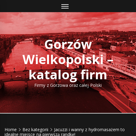
Skip
to
content
Gorzów
Wielkopolski –
katalog firm
Firmy z Gorzowa oraz całej Polski
Home
Bez kategorii
Jacuzzi i wanny z hydromasażem to
idealne miejsce na pierwszą randkę!