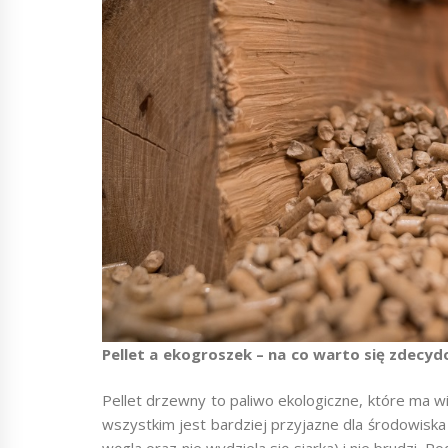
Pellet a ekogroszek – na co warto się zdecy
Pellet drzewny to paliwo ekologiczne, które ma 
wszystkim jest bardziej przyjazne dla środowiska 