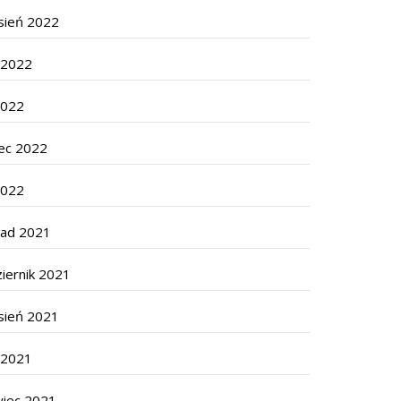
sień 2022
c 2022
2022
ec 2022
2022
pad 2021
iernik 2021
sień 2021
c 2021
wiec 2021