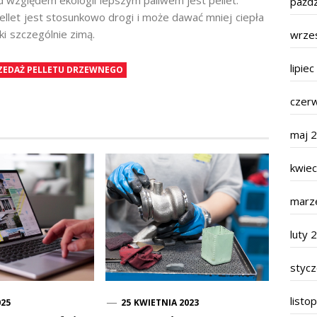
Pod względem ekologii lepszym paliwem jest pellet.
paźdz
llet jest stosunkowo drogi i może dawać mniej ciepła
i szczególnie zimą.
wrze
lipie
ZEDAŻ PELLETU DRZEWNEGO
czer
maj 
kwie
marz
luty 
styc
listo
025
25 KWIETNIA 2023