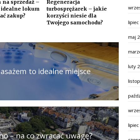
 na sprzedaż –
Regeneracja
wrze
ć idealne lokum
turbosprężarek – jakie
wać zakup?
korzyści niesie dla
lipie
Twojego samochodu?
maj 
marz
luty 
masażem to idealne miejsce
listo
paźdz
wrze
lipie
o – na co zwracać uwagę?
czer