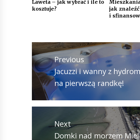
Laweta – jak wybrać i ile to
Mieszkania
kosztuje?
jak znaleź
i sfinanso
Nawigacja
wpisu
Previous
Previous
Jacuzzi i wanny z hydro
post:
na pierwszą randkę!
Next
Next
Domki nad morzem Mieln