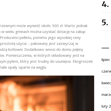
rzewnym może wynieść około 500 zł. Warto jednak
a w wielu gminach można uzyskać dotację na zakup
 Producenci pelletu, pomimo jego wysokiej ceny
 prostotę użycia – pakowany jest zazwyczaj w
 brudzą kotłowni. Dodatkowo wnosi do domu piękny
łów. Pomieszczenia, w których składowany jest na
lipie
ym pyłem, który jest trudny do usunięcia. Ekogroszek
stałe opały oparte na węglu.
czer
kwie
marz
luty 