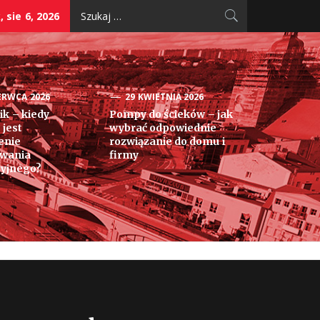
Szukaj:
 sie 6, 2026
ERWCA 2026
29 KWIETNIA 2026
k – kiedy
Pompy do ścieków – jak
 jest
wybrać odpowiednie
enie
rozwiązanie do domu i
owania
firmy
yjnego?