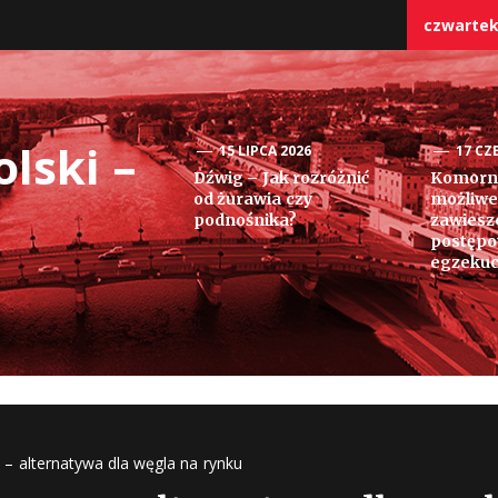
czwartek,
lski –
15 LIPCA 2026
17 CZ
Dźwig – Jak rozróżnić
Komorni
od żurawia czy
możliwe
podnośnika?
zawiesz
postęp
egzekuc
 – alternatywa dla węgla na rynku