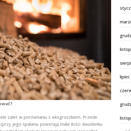
styc
marz
grud
listo
sierp
lipie
czer
dować?
grud
wiele zalet w porównaniu z ekogroszkiem. Przede
listo
(przy jego spalaniu powstają małe ilości dwutlenku