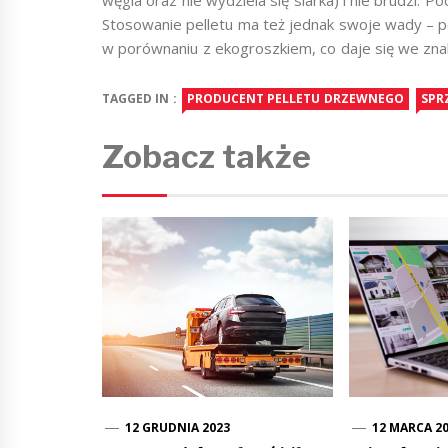
węgla oraz nie wydziela się siarka) i nie brudzi. 
Stosowanie pelletu ma też jednak swoje wady – pe
w porównaniu z ekogroszkiem, co daje się we znak
TAGGED IN :
PRODUCENT PELLETU DRZEWNEGO
SPR
Zobacz także
12 GRUDNIA 2023
12 MARCA 2