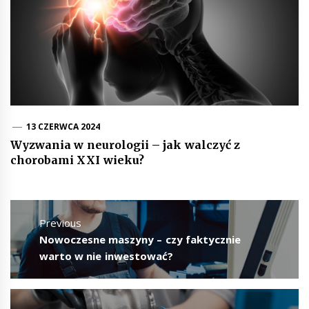
13 CZERWCA 2024
Wyzwania w neurologii – jak walczyć z
chorobami XXI wieku?
Nawigacja
wpisu
Previous
Previous
Nowoczesne maszyny – czy faktycznie
post:
warto w nie inwestować?