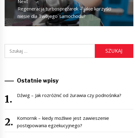
Next
Next
Regeneracja turbosprężarek – jakie korzyści
post:
niesie dla Twojego samochodu?
Szukaj:
Ostatnie wpisy
Dźwig – Jak rozróżnić od żurawia czy podnośnika?
Komornik – kiedy możliwe jest zawieszenie
postępowania egzekucyjnego?