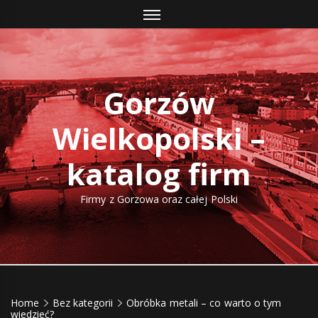
Skip
to
content
Gorzów
Wielkopolski –
katalog firm
Firmy z Gorzowa oraz całej Polski
Home
Bez kategorii
Obróbka metali – co warto o tym
wiedzieć?