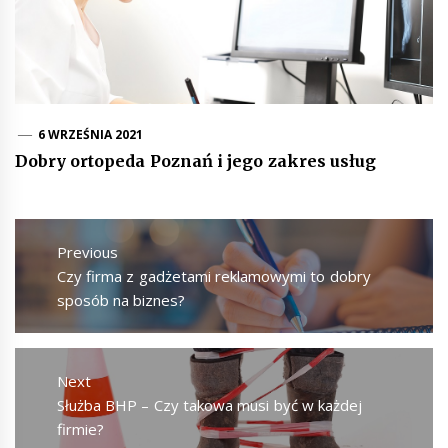
6 WRZEŚNIA 2021
Dobry ortopeda Poznań i jego zakres usług
Nawigacja
wpisu
Previous
Previous
Czy firma z gadżetami reklamowymi to dobry
post:
sposób na biznes?
Next
Next
Służba BHP – Czy takowa musi być w każdej
post:
firmie?