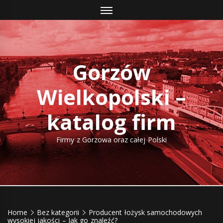
Skip
to
content
Gorzów
Wielkopolski –
katalog firm
Firmy z Gorzowa oraz całej Polski
Home
Bez kategorii
Producent łożysk samochodowych
wysokiej jakości – Jak go znaleźć?